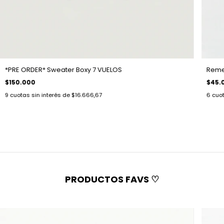
*PRE ORDER* Sweater Boxy 7 VUELOS
Reme
$150.000
$45.
9
cuotas sin interés de
$16.666,67
6
cuot
PRODUCTOS FAVS ♡