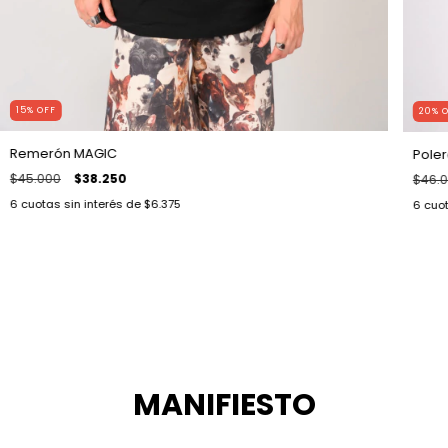
15
%
OFF
20
%
O
Remerón MAGIC
Pole
$45.000
$38.250
$46.
6
cuotas sin interés de
$6.375
6
cuot
MANIFIESTO