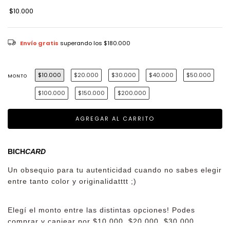
$10.000
Envío gratis
superando los
$180.000
$10.000
$20.000
$30.000
$40.000
$50.000
MONTO
$100.000
$150.000
$200.000
BICH
CARD
Un obsequio para tu autenticidad cuando no sabes elegir
entre tanto color y originalidatttt ;)
Elegí el monto entre las distintas opciones! Podes
comprar y canjear por $10.000, $20.000, $30.000,