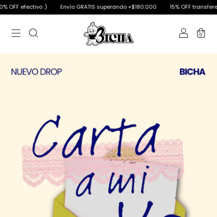
)
Envío GRATIS superando +$180.000
15% OFF transferencia | 20% OFF efe
0