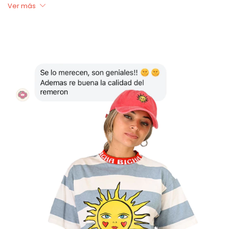
$40.000, $50.000, $100.000, $150.000, $200.000
Ver más
***Si estás buscando otro monto podes sumar más de
una y llegar al indicado
(por ejemplo si queres comrpar
$80.000, seleccionas x2 la de $40.000)
Si es para regalar, cuando hagas la compra en
aclaraciones dejanos los datos de tu amigx, novix,
vecinx o quien tenga la fortuna de recibir este regalo!
Tené en cuenta que:
- Válida por 30 días (una vez realizada la compra)
- Sólo puede utilizarse una única vez
- Con ella podés elegir LO QUE QUIERAS por el
monto elegido, en el caso de superarlo se abona la
diferencia!
:)