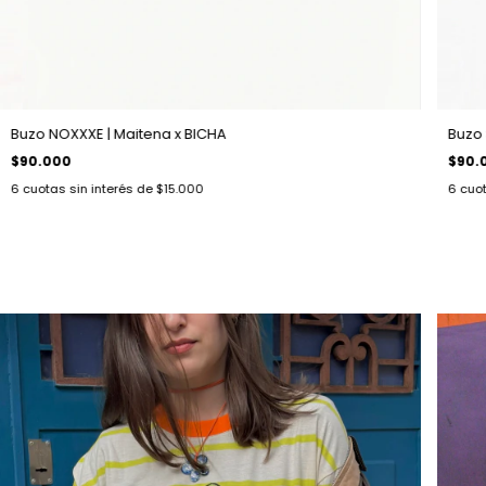
Buzo NOXXXE | Maitena x BICHA
Buzo 
$90.000
$90.
6
cuotas sin interés de
$15.000
6
cuot